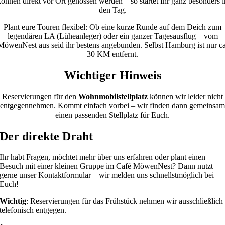
können direkt vor Ort genossen werden – so startet Ihr ganz besonders i
den Tag.
Plant eure Touren flexibel: Ob eine kurze Runde auf dem Deich zum
legendären LA (Lüheanleger) oder ein ganzer Tagesausflug – vom
MöwenNest aus seid ihr bestens angebunden. Selbst Hamburg ist nur ca
30 KM entfernt.
Wichtiger Hinweis
Reservierungen für den
Wohnmobilstellplatz
können wir leider nicht
entgegennehmen. Kommt einfach vorbei – wir finden dann gemeinsam
einen passenden Stellplatz für Euch.
Der direkte Draht
Ihr habt Fragen, möchtet mehr über uns erfahren oder plant einen
Besuch mit einer kleinen Gruppe im Café MöwenNest? Dann nutzt
gerne unser Kontaktformular – wir melden uns schnellstmöglich bei
Euch!
Wichtig
: Reservierungen für das Frühstück nehmen wir ausschließlich
telefonisch entgegen.